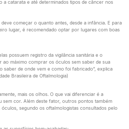
 a catarata e até determinados tipos de câncer nos
o deve começar o quanto antes, desde a infância. E para
iro lugar, é recomendado optar por lugares com boas
as possuem registro da vigilância sanitária e o
tar ao máximo comprar os óculos sem saber de sua
saber de onde vem e como foi fabricado”, explica
ade Brasileira de Oftalmologia)
ente, mais os olhos. O que vai diferenciar é a
u sem cor. Além deste fator, outros pontos também
culos, segundo os oftalmologistas consultados pelo
m as superfícies bem-acabadas;