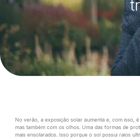
t
No verão, a exposição solar aumenta e, com isso, é
mas também com os olhos. Uma das formas de proteg
mais ensolarados. Isso porque o sol possui raios ul