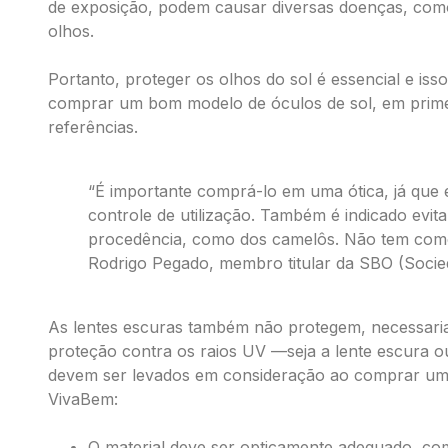
de exposição, podem causar diversas doenças, como
olhos.
Portanto, proteger os olhos do sol é essencial e iss
comprar um bom modelo de óculos de sol, em prime
referências.
“É importante comprá-lo em uma ótica, já que el
controle de utilização. Também é indicado evi
procedência, como dos camelôs. Não tem como 
Rodrigo Pegado, membro titular da SBO (Socied
As lentes escuras também não protegem, necessariam
proteção contra os raios UV —seja a lente escura o
devem ser levados em consideração ao comprar um ó
VivaBem:
O material deve ser opticamente adequado, co