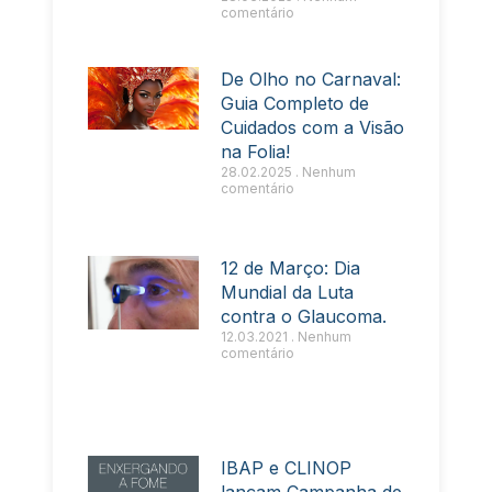
comentário
De Olho no Carnaval:
Guia Completo de
Cuidados com a Visão
na Folia!
28.02.2025
Nenhum
comentário
12 de Março: Dia
Mundial da Luta
contra o Glaucoma.
12.03.2021
Nenhum
comentário
IBAP e CLINOP
lançam Campanha de