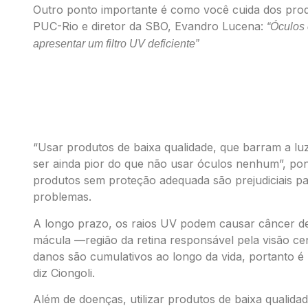
Outro ponto importante é como você cuida dos produ
PUC-Rio e diretor da SBO, Evandro Lucena:
“Óculos
apresentar um filtro UV deficiente”
Os riscos ao usar um óculos de qua
“Usar produtos de baixa qualidade, que barram a luz
ser ainda pior do que não usar óculos nenhum”, pon
produtos sem proteção adequada são prejudiciais p
problemas.
A longo prazo, os raios UV podem causar câncer de p
mácula —região da retina responsável pela visão cent
danos são cumulativos ao longo da vida, portanto é
diz Ciongoli.
Além de doenças, utilizar produtos de baixa qualid