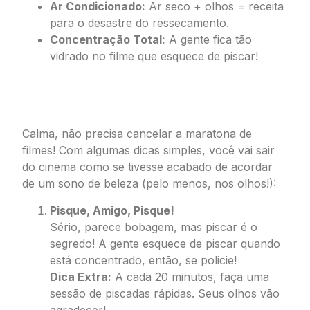
Ar Condicionado:
Ar seco + olhos = receita
para o desastre do ressecamento.
Concentração Total:
A gente fica tão
vidrado no filme que esquece de piscar!
SOS Olhos Cansados: Dicas de
Cinema para Cinéfilos Prevenidos
Calma, não precisa cancelar a maratona de
filmes! Com algumas dicas simples, você vai sair
do cinema como se tivesse acabado de acordar
de um sono de beleza (pelo menos, nos olhos!):
Pisque, Amigo, Pisque!
Sério, parece bobagem, mas piscar é o
segredo! A gente esquece de piscar quando
está concentrado, então, se policie!
Dica Extra:
A cada 20 minutos, faça uma
sessão de piscadas rápidas. Seus olhos vão
agradecer!