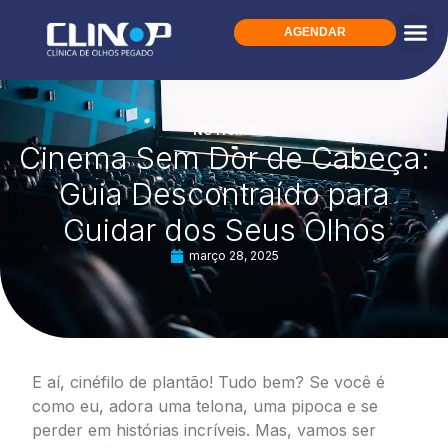
AGENDAR
NOTÍCIAS
Cinema Sem Dor de Cabeça:
Guia Descontraído para
Cuidar dos Seus Olhos
março 28, 2025
E aí, cinéfilo de plantão! Tudo bem? Se você é
como eu, adora uma telona, uma pipoca e se
perder em histórias incríveis. Mas, vamos ser