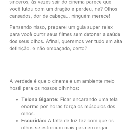
sinceros, às vezes sair do cinema parece que
você lutou com um dragão e perdeu, né? Olhos
cansados, dor de cabeça… ninguém merece!
Pensando nisso, preparei um guia super relax
para você curtir seus filmes sem detonar a saúde
dos seus olhos. Afinal, queremos ver tudo em alta
definição, e não embaçado, certo?
Por Que Seus Olhos Sofrem no
Cinema?
A verdade é que o cinema é um ambiente meio
hostil para os nossos olhinhos:
Telona Gigante:
Ficar encarando uma tela
enorme por horas força os músculos dos
olhos.
Escuridão:
A falta de luz faz com que os
olhos se esforcem mais para enxergar.