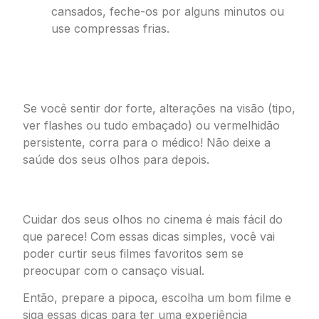
cansados, feche-os por alguns minutos ou
use compressas frias.
Olho Vivo: Quando Procurar um
Oftalmologista
Se você sentir dor forte, alterações na visão (tipo,
ver flashes ou tudo embaçado) ou vermelhidão
persistente, corra para o médico! Não deixe a
saúde dos seus olhos para depois.
Resumindo a Ópera (ou o Filme!)
Cuidar dos seus olhos no cinema é mais fácil do
que parece! Com essas dicas simples, você vai
poder curtir seus filmes favoritos sem se
preocupar com o cansaço visual.
Então, prepare a pipoca, escolha um bom filme e
siga essas dicas para ter uma experiência