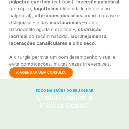
pálpebra evertida
(ectrópio),
inversão palpebral
(entrópio),
lagoftalmo
(dificuldade de oclusão
palpebral),
alterações dos cílios
como triquíase e
distiquíase – e das
vias lacrimais
– como
dacriocistite aguda e crônica -,
obstrução
lacrimal
do recém nascido,
lacrimejamento,
lacerações canaliculares e olho seco
.
A cirurgia permite um bom desempenho visual e
evita complicações, muitas vezes irreversíveis.
AGENDAR UMA CONSULTA
FOCO NA SAÚDE DO SEU OLHAR
Quando usamos a
Plástica Ocular?