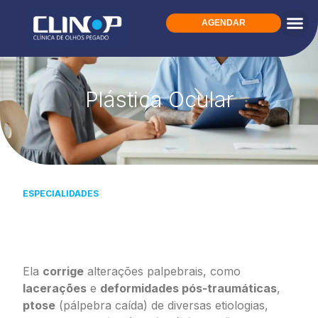
AGENDAR
Plástica Ocular
ESPECIALIDADES
Conheça a Plástica Ocular e seus
benefícios.
Ela
corrige
alterações palpebrais, como
lacerações
e
deformidades pós-traumáticas
,
ptose
(pálpebra caída) de diversas etiologias,